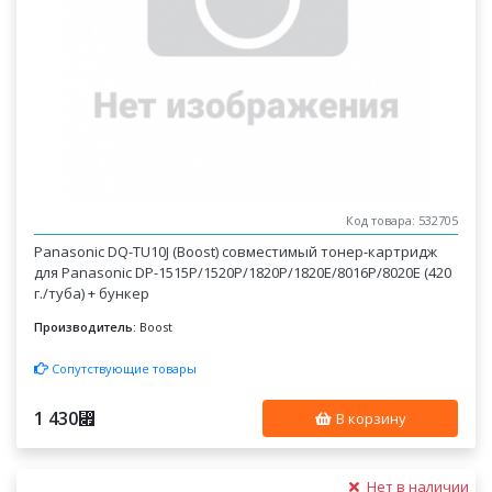
Код товара: 532705
Panasonic DQ-TU10J (Boost) совместимый тонер-картридж
для Panasonic DP-1515P/1520P/1820P/1820E/8016P/8020E (420
г./туба) + бункер
Производитель:
Boost
Сопутствующие товары
1 430
⃏
В корзину
Нет в наличии