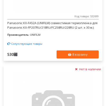
Код товара: 532699
Panasonic KX-FA52A (UNIFILM) совместимая термопленка для
Panasonic KX-FP207RU/218RU/FC258RU/228RU (2 шт. x 30 м.)
Производитель:
UNIFILM
Сопутствующие товары
530
⃏
В корзину
Нет в наличии