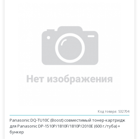
Код товара: 532704
Panasonic DQ-TU10C (Boost) совместимый тонер-картридж
для Panasonic DP-1510P/1810F/1810P/2010E (600 г./туба) +
бункер