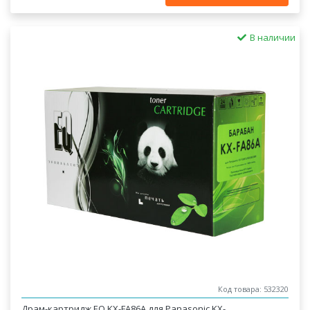
В наличии
Код товара: 532320
Драм-картридж EQ KX-FA86A для Panasonic KX-