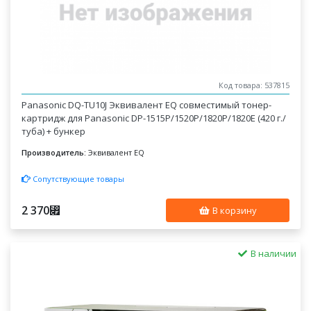
Код товара: 537815
Panasonic DQ-TU10J Эквивалент EQ совместимый тонер-
картридж для Panasonic DP-1515P/1520P/1820P/1820E (420 г./
туба) + бункер
Производитель:
Эквивалент EQ
Сопутствующие товары
2 370
⃏
В корзину
В наличии