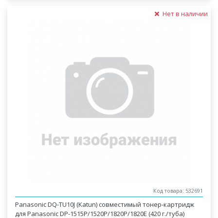
Нет в наличии
Код товара: 532691
Panasonic DQ-TU10J (Katun) совместимый тонер-картридж
для Panasonic DP-1515P/1520P/1820P/1820E (420 г./туба)