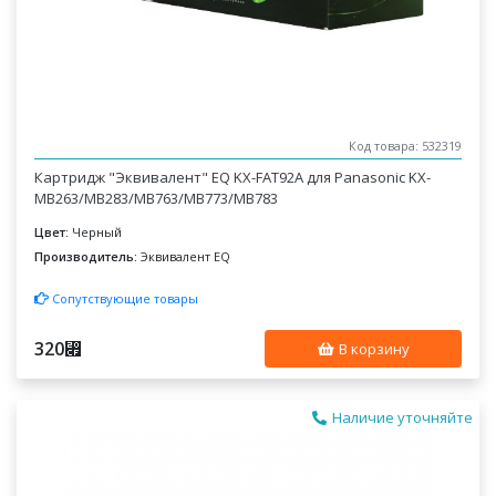
Код товара: 532319
Картридж "Эквивалент" EQ KX-FAT92A для Panasonic KX-
MB263/MB283/MB763/MB773/MB783
Цвет:
Черный
Производитель:
Эквивалент EQ
Сопутствующие товары
320
⃏
В корзину
Наличие уточняйте