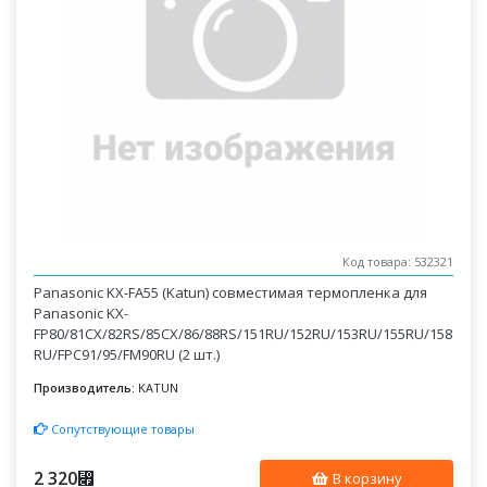
Код товара: 532321
Panasonic KX-FA55 (Katun) совместимая термопленка для
Panasonic KX-
FP80/81CX/82RS/85CX/86/88RS/151RU/152RU/153RU/155RU/158
RU/FPC91/95/FM90RU (2 шт.)
Производитель:
KATUN
Сопутствующие товары
2 320
⃏
В корзину