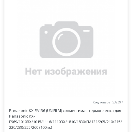
Код товара: 532697
Panasonic KX-FA136 (UNIFILM) совместимая термопленка для
Panasonic KX-
F969/1010BX/1015/1116/1110BX/1810/1830/FM131/205/210/215/
220/230/255/260 (100 м.)