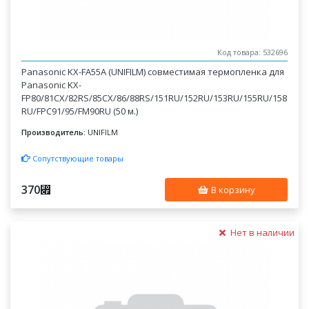
Код товара: 532696
Panasonic KX-FA55A (UNIFILM) совместимая термопленка для
Panasonic KX-
FP80/81CX/82RS/85CX/86/88RS/151RU/152RU/153RU/155RU/158
RU/FPC91/95/FM90RU (50 м.)
Производитель:
UNIFILM
Сопутствующие товары
370
⃏
В корзину
Нет в наличии