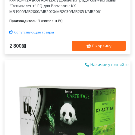
KX-FAD412A (KX-FAD412A7) Драм-картридж совместимый
"Эквивалент" EQ для Panasonic KX-
MB1900/MB2000/MB2020/MB2030/MB2051/MB2061
Производитель:
Эквивалент EQ
Сопутствующие товары
2 800
⃏
В корзину
Наличие уточняйте