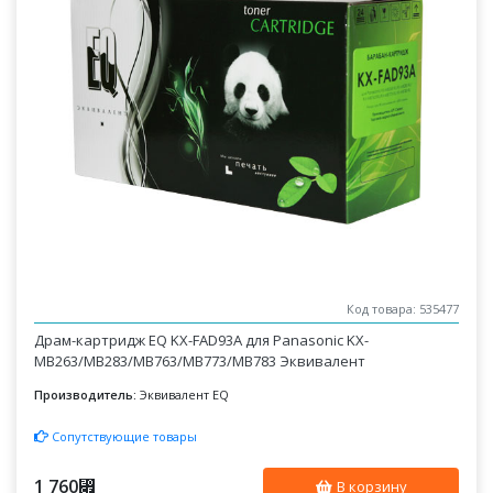
Код товара: 535477
Драм-картридж EQ KX-FAD93A для Panasonic KX-
MB263/MB283/MB763/MB773/MB783 Эквивалент
Производитель:
Эквивалент EQ
Сопутствующие товары
1 760
⃏
В корзину