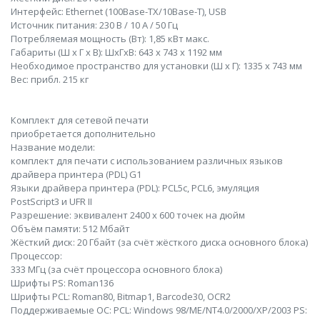
Интерфейс: Ethernet (100Base-TX/10Base-T), USB
Источник питания: 230 В / 10 A / 50 Гц
Потребляемая мощность (Вт): 1,85 кВт макс.
Габариты (Ш x Г x В): ШхГхВ: 643 x 743 x 1192 мм
Необходимое пространство для установки (Ш x Г): 1335 x 743 мм
Вес: прибл. 215 кг
Комплект для сетевой печати
приобретается дополнительно
Название модели:
комплект для печати с использованием различных языков
драйвера принтера (PDL) G1
Языки драйвера принтера (PDL): PCL5c, PCL6, эмуляция
PostScript3 и UFR II
Разрешение: эквивалент 2400 x 600 точек на дюйм
Объём памяти: 512 Мбайт
Жёсткий диск: 20 Гбайт (за счёт жёсткого диска основного блока)
Процессор:
333 МГц (за счёт процессора основного блока)
Шрифты PS: Roman136
Шрифты PCL: Roman80, Bitmap1, Barcode30, OCR2
Поддерживаемые ОС: PCL: Windows 98/ME/NT4.0/2000/XP/2003 PS: