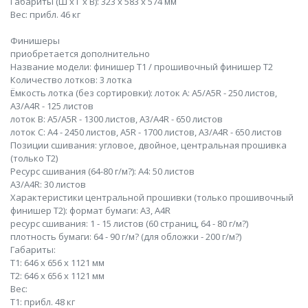
Габариты (Ш x Г x В): 323 x 583 x 574 мм
Вес: прибл. 46 кг
Финишеры
приобретается дополнительно
Название модели: финишер Т1 / прошивочный финишер Т2
Количество лотков: 3 лотка
Ёмкость лотка (без сортировки): лоток A: A5/A5R - 250 листов,
A3/A4R - 125 листов
лоток В: A5/A5R - 1300 листов, A3/A4R - 650 листов
лоток С: A4 - 2450 листов, A5R - 1700 листов, A3/A4R - 650 листов
Позиции сшивания: угловое, двойное, центральная прошивка
(только T2)
Ресурс сшивания (64-80 г/м?): A4: 50 листов
А3/A4R: 30 листов
Характеристики центральной прошивки (только прошивочный
финишер Т2): формат бумаги: A3, A4R
ресурс сшивания: 1 - 15 листов (60 страниц, 64 - 80 г/м?)
плотность бумаги: 64 - 90 г/м? (для обложки - 200 г/м?)
Габариты:
T1: 646 x 656 x 1121 мм
Т2: 646 x 656 x 1121 мм
Вес:
T1: прибл. 48 кг