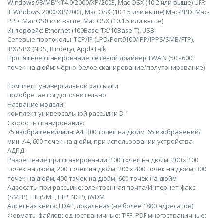
Windows 98/ME/NT4.0/2000/XP/2003, Mac OSX (10.2 или выше) UFR
II: Windows 2000/XP/2003, Mac OSX (10.1.5 или выше) Mac-PPD: Mac-
PPD: Mac OS8 или выше, Mac OSX (10.1.5 или выше)
Интерфейс: Ethernet (100Base-TX/10Base-T), USB
Сетевые протоколы: TCP/IP (LPD/Port9100/IPP/IPPS/SMB/FTP),
IPX/SPX (NDS, Bindery), AppleTalk
Протяжное сканирование: сетевой драйвер TWAIN (50 - 600
точек на дюйм: чёрно-белое сканирование/полутонирование)
Комплект универсальной рассылки
приобретается дополнительно
Название модели:
комплект универсальной рассылки D 1
Скорость сканирования:
75 изображений/мин: A4, 300 точек на дюйм; 65 изображений/
мин: A4, 600 точек на дюйм, при использовании устройства
АДПД
Разрешение при сканировании: 100 точек на дюйм, 200 x 100
точек на дюйм, 200 точек на дюйм, 200 x 400 точек на дюйм, 300
точек на дюйм, 400 точек на дюйм, 600 точек на дюйм
Адресаты при рассылке: электронная почта/Интернет-факс
(SMTP), ПК (SMB, FTP, NCP), iWDM
Адресная книга: LDAP, локальная (не более 1800 адресатов)
Форматы файлов: одностраничные: TIFF, PDF многостраничные: