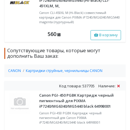
iP7240/MG6340/MG5440 (Hi-Black) CLI-
451XLM, M,
Canon CLI-450XL M (Hi-Black) совместимый
картридж для Canon PIXMA iP7240/MG6340/MG5440
magenta (пурпурный)
560
В корзину
⃏
Сопутствующие товары, которые могут
дополнить Ваш заказ:
CANON
Картриджи струйные, чернильницы CANON
Код товара: 537705
Наличие:
Canon PGI-450 PGBK Картридж черный
пигментный для PIXMA
iP7240/MG6340/MG5440 black 6499B001
Canon PGI-450 PGBK Картридж черный
пигментный для Canon PIXMA
iP7240/MG6340/MG5440 black 6499B001