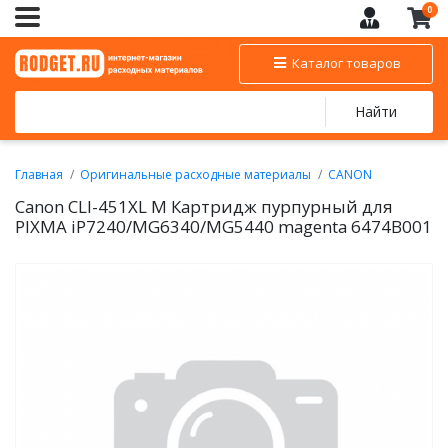
0
Каталог товаров
Найти
Главная
Оригинальные расходные материалы
CANON
Картриджи струйные, чернильницы CANON
Canon CLI-451XL M Картридж пурпурный для
PIXMA iP7240/MG6340/MG5440 magenta 6474B001