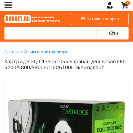
0
Каталог товаров
Найти
Главная
Совместимые картриджи
EPSON - совместимые картриджи
Картридж EQ C13S051055 Барабан для Epson EPL-
Совместимые лазерные картриджи EPSON
5700/5800/5900/6100/6100L Эквивалент