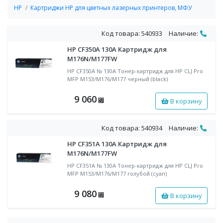
HP
Картриджи HP для цветных лазерных принтеров, МФУ
Код товара: 540933
Наличие:
HP CF350A 130A Картридж для
M176N/M177FW
HP CF350A № 130A Тонер-картридж для HP CLJ Pro
MFP M153/M176/M177 черный (black)
9 060
В корзину
⃏
Код товара: 540934
Наличие:
HP CF351A 130A Картридж для
M176N/M177FW
HP CF351A № 130A Тонер-картридж для HP CLJ Pro
MFP M153/M176/M177 голубой (cyan)
9 080
В корзину
⃏