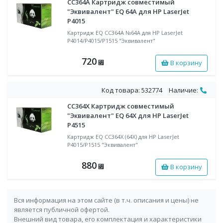
CC364A Картридж совместимый
"Эквивалент" EQ 64A для HP LaserJet
P4015
Картридж EQ CC364A №64A для HP LaserJet
P4014/P4015/P1515 "Эквивалент"
720
В корзину
⃏
Код товара: 532774
Наличие:
CC364X Картридж совместимый
"Эквивалент" EQ 64X для HP LaserJet
P4515
Картридж EQ CC364X (64X) для HP LaserJet
P4015/P1515 "Эквивалент"
880
В корзину
⃏
Вся информация на этом сайте (в т.ч. описания и цены) не
является публичной офертой.
Внешний вид товара, его комплектация и характеристики