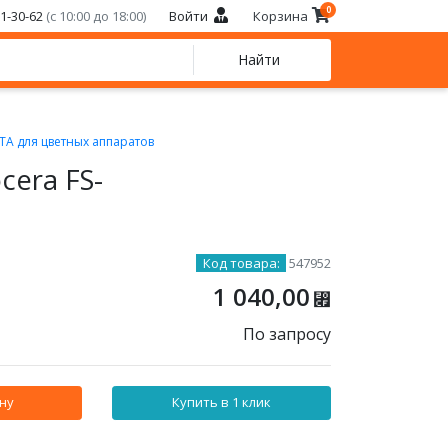
0
21-30-62
(с 10:00 до 18:00)
Войти
Корзина
Найти
A для цветных аппаратов
cera FS-
Код товара:
547952
1 040,00
⃏
По запросу
ну
Купить в 1 клик