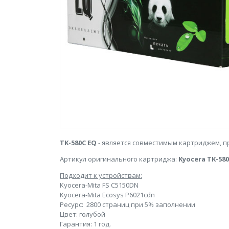
TK-580C
EQ
- является совместимым картриджем, 
Артикул оригинального картриджа:
Kyocera TK-580
Подходит к устройствам:
Kyocera-Mita FS C5150DN
Kyocera-Mita Ecosys P6021cdn
Ресурс: 2800 страниц при 5% заполнении
Цвет: голубой
Гарантия: 1 год.