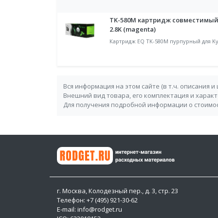
TK-580M картридж совместимый 
2.8K (magenta)
Картридж EQ TK-580M пурпурный для Ky
Вся информация на этом сайте (в т.ч. описания и
Внешний вид товара, его комплектация и харак
Для получения подробной информации о стоимос
г. Москва, Колодезный пер., д. 3, стр. 23
Телефон: +7 (495) 921-30-62
E-mail: info@rodget.ru