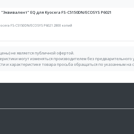
"Эквивалент" EQ для Kyocera FS-C5150DN/ECOSYS P6021
ocera FS-C5150DN/ECOSYS P6021 2800 копий
 цены) не является публичной офертой.
теристики могут изменяться производителем без предварительного 
ти и характеристике товара просьба обращаться по указанным на 