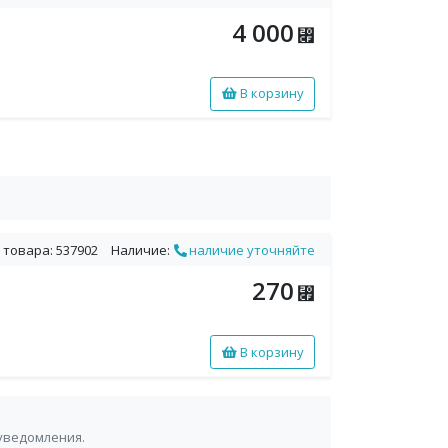
4 000
⃏
В корзину
 товара: 537902
Наличие:
наличие уточняйте
270
⃏
В корзину
уведомления.