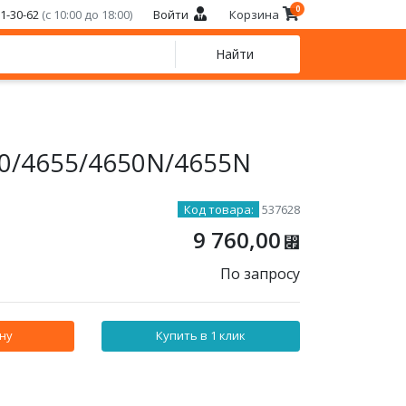
0
21-30-62
(с 10:00 до 18:00)
Войти
Корзина
Найти
50/4655/4650N/4655N
Код товара:
537628
9 760,00
⃏
По запросу
ну
Купить в 1 клик