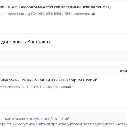
яSCX-4650/4655/4650N/4655N совместимый Эквивалент EQ
 принтеров Samsung SCX-4650/4655/4650N/4655N совместимый
 дополнить Ваш заказ:
Код
0/4655/4650N/4655N (MLT-D117S 117) chip 2500 копий
4650N/4655N (MLT-D117S 117) chip 2500 копий
 цены) не является публичной офертой.
теристики могут изменяться производителем без предварительного 