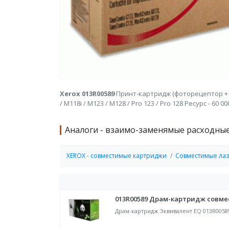
Xerox 013R00589
Принт-картридж (фоторецептор + д
/ M118i / M123 / M128 / Pro 123 / Pro 128 Ресурс - 60 0
Аналоги - взаимо-заменямые расходны
XEROX - совместимые картриджи
Совместимые лаз
013R00589 Драм-картридж совме
Драм-картридж Эквивалент EQ 013R00589