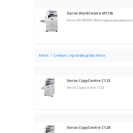
Xerox WorkCentre M118i
Xerox M118VDPI Многофункциональное у
Xerox
Снятые с производства Xerox
Xerox CopyCentre C123
Xerox CopyCentre C123
Xerox CopyCentre C128