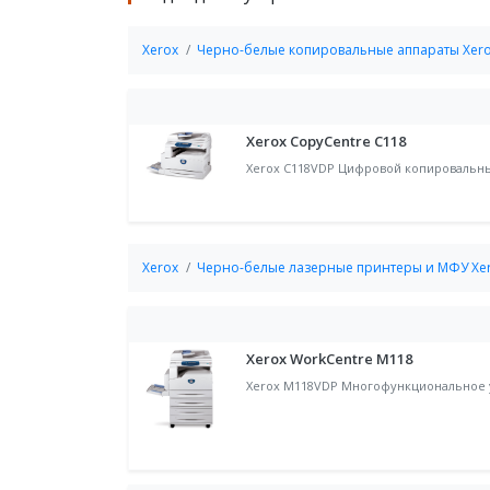
Xerox
Черно-белые копировальные аппараты Xer
Xerox CopyCentre C118
Xerox C118VDP Цифровой копировальный
Xerox
Черно-белые лазерные принтеры и МФУ Xe
Xerox WorkCentre M118
Xerox M118VDP Многофункциональное у