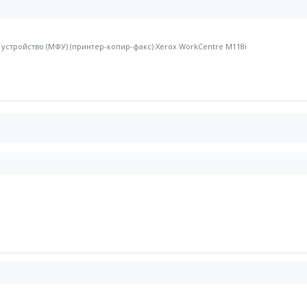
стройство (МФУ) (принтер-копир-факс) Xerox WorkCentre M118i