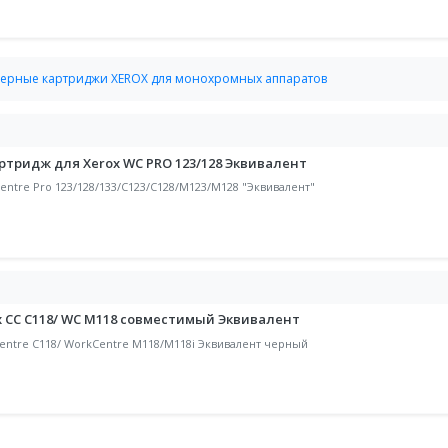
ерные картриджи XEROX для монохромных аппаратов
ртридж для Xerox WC PRO 123/128 Эквивалент
entre Pro 123/128/133/C123/C128/M123/M128 "Эквивалент"
x СС С118/ WC M118 совместимый Эквивалент
Centre C118/ WorkCentre M118/M118i Эквивалент черный