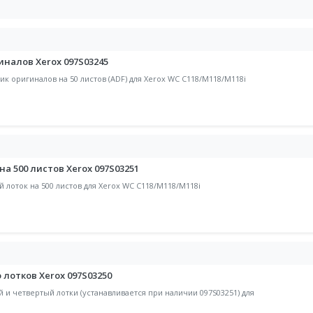
налов Xerox 097S03245
ик оригиналов на 50 листов (ADF) для Xerox WC C118/M118/M118i
 500 листов Xerox 097S03251
 лоток на 500 листов для Xerox WC C118/M118/M118i
 лотков Xerox 097S03250
 и четвертый лотки (устанавливается при наличии 097S03251) для