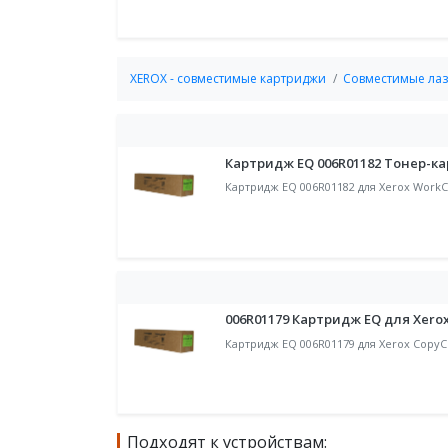
XEROX - совместимые картриджи
Совместимые лаз
Картридж EQ 006R01182 Тонер-ка
Картридж EQ 006R01182 для Xerox WorkC
006R01179 Картридж EQ для Xero
Картридж EQ 006R01179 для Xerox Copy
Подходят к устройствам: