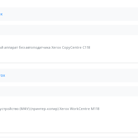
ox
 аппарат без автоподатчика Xerox CopyCentre C118
rox
стройство (МФУ) (принтер-копир) Xerox WorkCentre M118