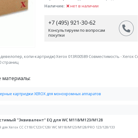
Наличие:
нет в наличии
+7 (495) 921-30-62
Консультируем по вопросам
покупки
евелопер, копи-картридж) Xerox 013R00589 Совместимость - Xerox Copy
00 страниц
е материалы:
ерные картриджи XEROX для монохромных аппаратов
стимый "Эквивалент" EQ для WC M118/M123/M128
 для Xerox CC C118/C123/C128/ WC M118/M123/M128/PRO 123/128/133