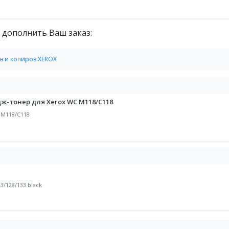
 дополнить Ваш заказ:
в и копиров XEROX
идж-тонер для Xerox WC M118/C118
 M118/C118
3/128/133 black