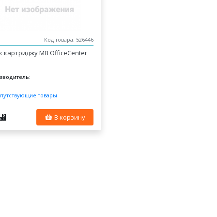
Код товара: 526446
к картриджу MB OfficeCenter
зводитель:
путствующие товары
⃏
В корзину