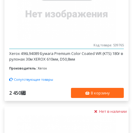
Код товара: 539765
Xerox 496L94089 Бумага Premium Color Coated WR (KTS) 180г в
рулонах 30м XEROX 610мм, D50,8мм
Производитель:
Xerox
Сопутствующие товары
2 450
⃏
В корзину
Нет в наличии