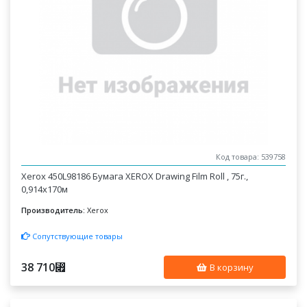
Код товара: 539758
Xerox 450L98186 Бумага XEROX Drawing Film Roll , 75г.,
0,914x170м
Производитель:
Xerox
Сопутствующие товары
38 710
⃏
В корзину