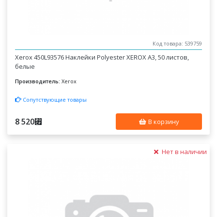
Код товара: 539759
Xerox 450L93576 Наклейки Polyester XEROX A3, 50 листов,
белые
Производитель:
Xerox
Сопутствующие товары
8 520
⃏
В корзину
Нет в наличии