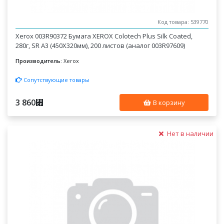
Код товара: 539770
Xerox 003R90372 Бумага XEROX Colotech Plus Silk Coated,
280г, SR A3 (450X320мм), 200 листов (аналог 003R97609)
Производитель:
Xerox
Сопутствующие товары
3 860
⃏
В корзину
Нет в наличии