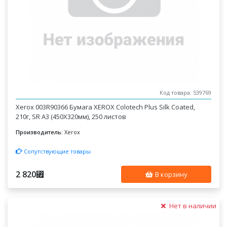
Код товара: 539769
Xerox 003R90366 Бумага XEROX Colotech Plus Silk Coated,
210г, SR A3 (450X320мм), 250 листов
Производитель:
Xerox
Сопутствующие товары
2 820
⃏
В корзину
Нет в наличии