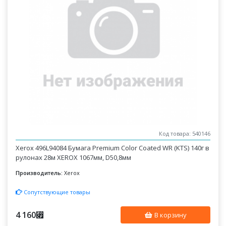
Код товара: 540146
Xerox 496L94084 Бумага Premium Color Coated WR (KTS) 140г в
рулонах 28м XEROX 1067мм, D50,8мм
Производитель:
Xerox
Сопутствующие товары
4 160
⃏
В корзину