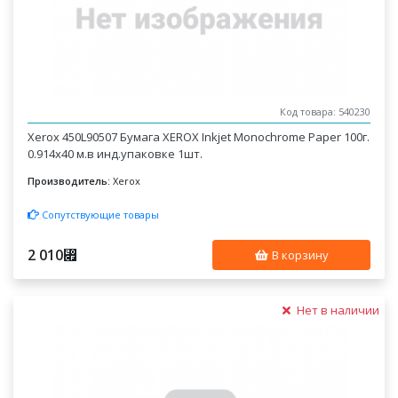
Код товара: 540230
Xerox 450L90507 Бумага XEROX Inkjet Monochrome Paper 100г.
0.914x40 м.в инд.упаковке 1шт.
Производитель:
Xerox
Сопутствующие товары
2 010
⃏
В корзину
Нет в наличии