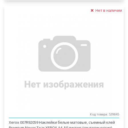
Нет в наличии
Код товара: 539845
Xerox 007R92059 Наклейки белые матовые, съемный клей
Premium Never Tear XEROX A4, 50 листов (синтетические)