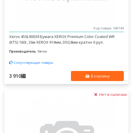
Код товара: 540144
Xerox 450L90039 Бумага XEROX Premium Color Coated WR
(KTS) 160г, 26м XEROX 914мм, D50,8мм кратно 6 рул.
Производитель:
Xerox
Сопутствующие товары
3 910
⃏
В корзину
Нет в наличии