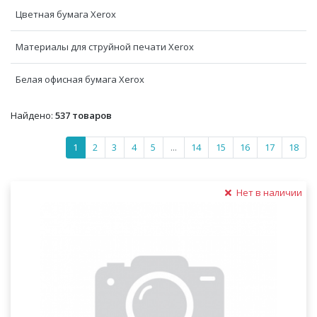
Цветная бумага Xerox
Материалы для струйной печати Xerox
Белая офисная бумага Xerox
Найдено:
537 товаров
1
2
3
4
5
...
14
15
16
17
18
Нет в наличии