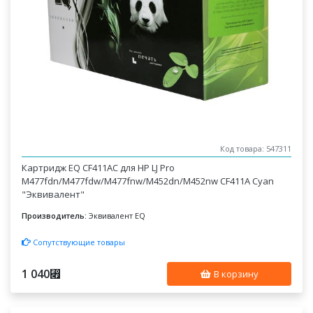
Код товара: 547311
Картридж EQ CF411AC для HP LJ Pro
M477fdn/M477fdw/M477fnw/M452dn/M452nw CF411A Cyan
"Эквивалент"
Производитель:
Эквивалент EQ
Сопутствующие товары
1 040
⃏
В корзину