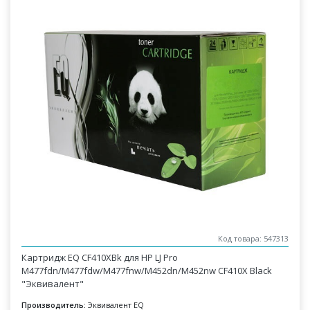
Код товара: 547313
Картридж EQ CF410XBk для HP LJ Pro
M477fdn/M477fdw/M477fnw/M452dn/M452nw CF410X Black
"Эквивалент"
Производитель:
Эквивалент EQ