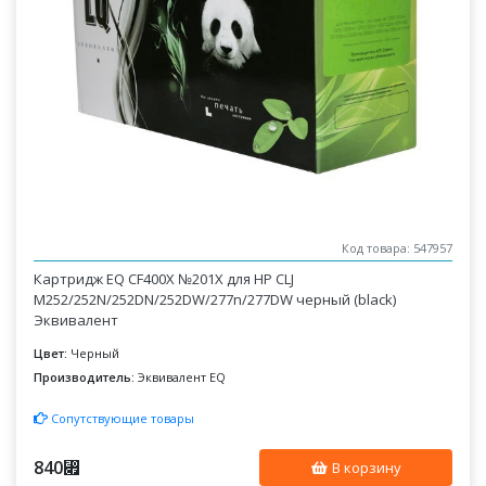
Код товара: 547957
Картридж EQ CF400X №201X для HP CLJ
M252/252N/252DN/252DW/277n/277DW черный (black)
Эквивалент
Цвет:
Черный
Производитель:
Эквивалент EQ
Сопутствующие товары
840
⃏
В корзину