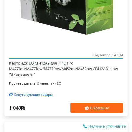
Код товара: 547314
Картридж EQ CF412AY для HP LJ Pro
M477fdn/M477fdw/M477fnw/M452dn/M452nw CF412A Yellow
"Эквивалент"
Производитель:
Эквивалент EQ
Сопутствующие товары
1 040
⃏
В корзину
Наличие уточняйте