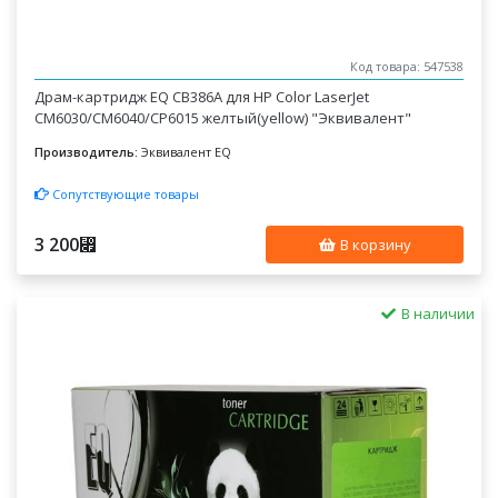
Код товара: 547538
Драм-картридж EQ CB386A для HP Color LaserJet
CM6030/CM6040/CP6015 желтый(yellow) "Эквивалент"
Производитель:
Эквивалент EQ
Сопутствующие товары
3 200
⃏
В корзину
В наличии