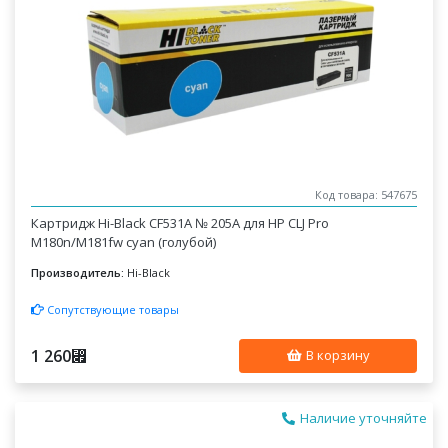
Код товара: 547675
Картридж Hi-Black CF531A № 205A для HP CLJ Pro
M180n/M181fw cyan (голубой)
Производитель:
Hi-Black
Сопутствующие товары
1 260
⃏
В корзину
Наличие уточняйте