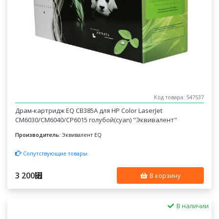
Код товара: 547537
Драм-картридж EQ CB385A для HP Color LaserJet
CM6030/CM6040/CP6015 голубой(cyan) "Эквивалент"
Производитель:
Эквивалент EQ
Сопутствующие товары
3 200
⃏
В корзину
В наличии