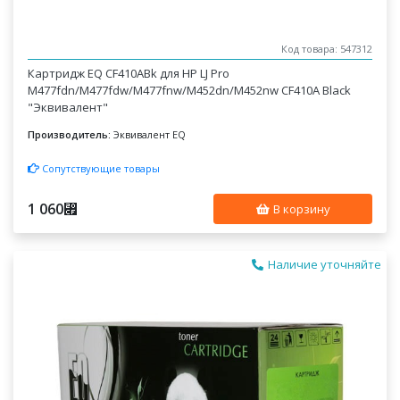
Код товара: 547312
Картридж EQ CF410ABk для HP LJ Pro
M477fdn/M477fdw/M477fnw/M452dn/M452nw CF410A Black
"Эквивалент"
Производитель:
Эквивалент EQ
Сопутствующие товары
1 060
⃏
В корзину
Наличие уточняйте