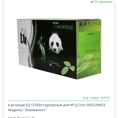
В наличии
Код товара: 547293
Картридж EQ CF363A пурпурный для НР LJ Color M552/M553
Magenta "Эквивалент"
Цвет:
Пурпурный