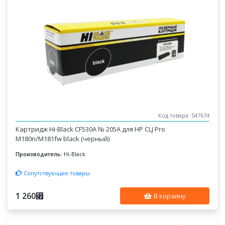
Код товара: 547674
Картридж Hi-Black CF530A № 205A для HP CLJ Pro
M180n/M181fw black (черный)
Производитель:
Hi-Black
Сопутствующие товары
1 260
⃏
В корзину