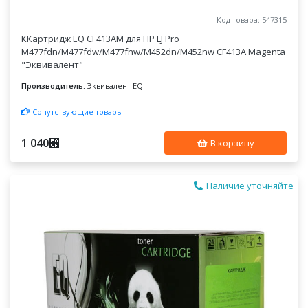
Код товара: 547315
ККартридж EQ CF413AM для HP LJ Pro
M477fdn/M477fdw/M477fnw/M452dn/M452nw CF413A Magenta
"Эквивалент"
Производитель:
Эквивалент EQ
Сопутствующие товары
1 040
⃏
В корзину
Наличие уточняйте