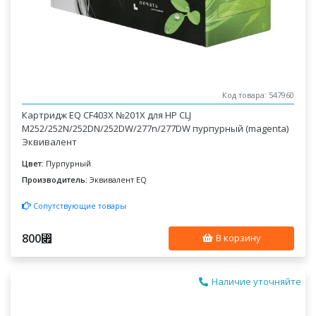
Код товара: 547960
Картридж EQ CF403X №201X для HP CLJ
M252/252N/252DN/252DW/277n/277DW пурпурный (magenta)
Эквивалент
Цвет:
Пурпурный
Производитель:
Эквивалент EQ
Сопутствующие товары
800
⃏
В корзину
Наличие уточняйте