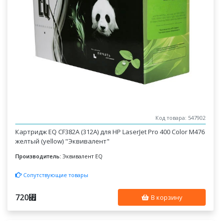
Код товара: 547902
Картридж EQ CF382A (312A) для HP LaserJet Pro 400 Color M476
желтый (yellow) "Эквивалент"
Производитель:
Эквивалент EQ
Сопутствующие товары
720
⃏
В корзину