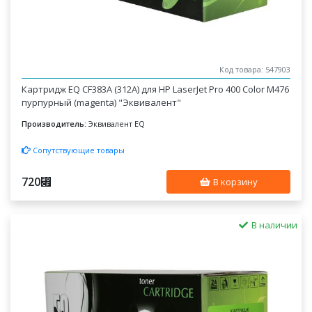
Код товара: 547903
Картридж EQ CF383A (312A) для HP LaserJet Pro 400 Color M476
пурпурный (magenta) "Эквивалент"
Производитель:
Эквивалент EQ
Сопутствующие товары
720
⃏
В корзину
В наличии