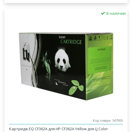
В наличии
Код товара: 547909
Картридж EQ CF362A для НР CF362A Yellow для LJ Color