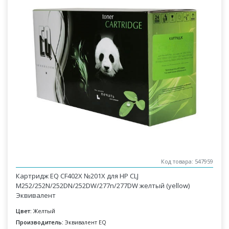
Код товара: 547959
Картридж EQ CF402X №201X для HP CLJ
M252/252N/252DN/252DW/277n/277DW желтый (yellow)
Эквивалент
Цвет:
Желтый
Производитель:
Эквивалент EQ