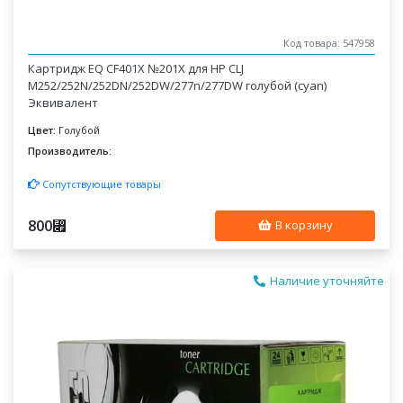
Код товара: 547958
Картридж EQ CF401X №201X для HP CLJ
M252/252N/252DN/252DW/277n/277DW голубой (cyan)
Эквивалент
Цвет:
Голубой
Производитель:
Сопутствующие товары
800
⃏
В корзину
Наличие уточняйте