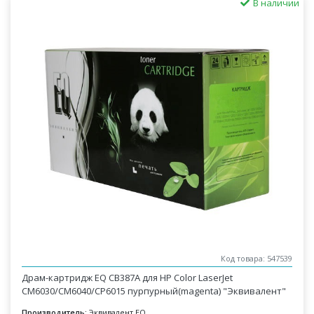
В наличии
Код товара: 547539
Драм-картридж EQ CB387A для HP Color LaserJet
CM6030/CM6040/CP6015 пурпурный(magenta) "Эквивалент"
Производитель:
Эквивалент EQ