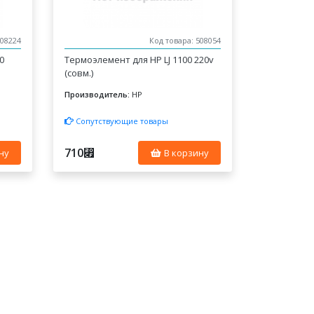
508224
Код товара: 508054
0
Термоэлемент для HP LJ 1100 220v
(совм.)
Производитель:
HP
Сопутствующие товары
710
⃏
ну
В корзину