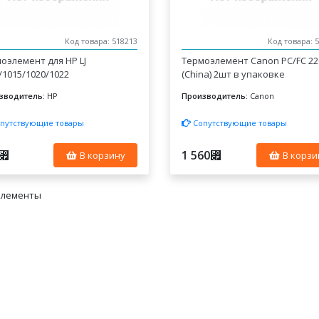
Код товара: 518213
Код товара: 
оэлемент для HP LJ
Термоэлемент Canon PC/FC 22
/1015/1020/1022
(China) 2шт в упаковке
зводитель:
HP
Производитель:
Canon
путствующие товары
Сопутствующие товары
1 560
⃏
⃏
В корзину
В корзи
элементы