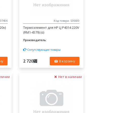
537406
Код товара: 536600
20v)
Термоэлемент для HP LJ P4014 220V
(RM1-4579) (o)
Производитель:
Сопутствующие товары
2 720
⃏
ну
В корзину
аличии
Нет в наличии