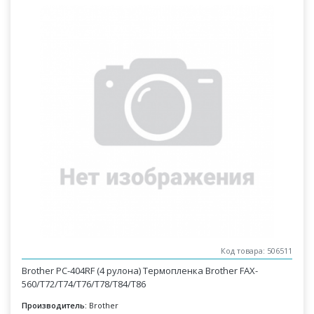
Код товара: 506511
Brother PC-404RF (4 рулона) Термопленка Brother FAX-
560/T72/T74/T76/T78/T84/T86
Производитель:
Brother