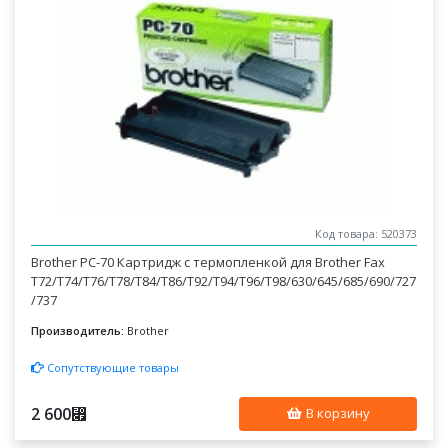
Код товара: 520373
Brother PC-70 Картридж с термопленкой для Brother Fax
T72/T74/T76/T78/T84/T86/T92/T94/T96/T98/630/645/685/690/727
/737
Производитель:
Brother
Сопутствующие товары
2 600
⃏
В корзину