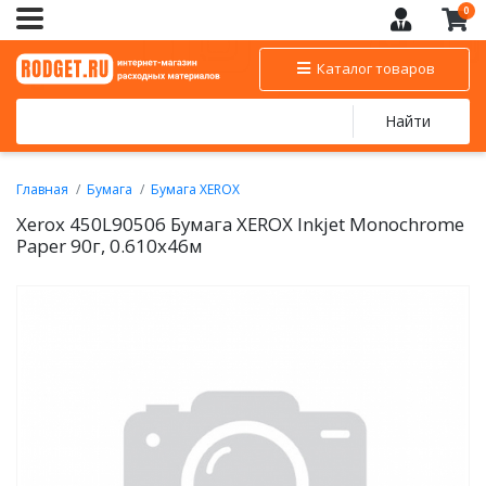
0
Каталог товаров
Найти
Главная
Бумага
Бумага XEROX
Материалы для широкоформатной печати Xerox
Xerox 450L90506 Бумага XEROX Inkjet Monochrome
Paper 90г, 0.610x46м