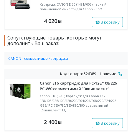
Картридж CANON E-30 (1491A003) черный
повышенной емкости для Canon FC/PC
4 020
В корзину
⃏
Сопутствующие товары, которые могут
дополнить Ваш заказ:
CANON - совместимые картриджи
Совместимые лазерные картриджи CANON
Код товара: 526389
Наличие:
Canon E16 Картридж для FC-128/108/226
PC-860 совместимый "Эквивалент"
Canon E16 (E-16) Картридж для Canon FC-
128/108/226/100/120/200/204/206/208/220/224/228
/336/ PC-760/780/860/880/890 совместимый
"Эквивалент" EQ
2 400
В корзину
⃏