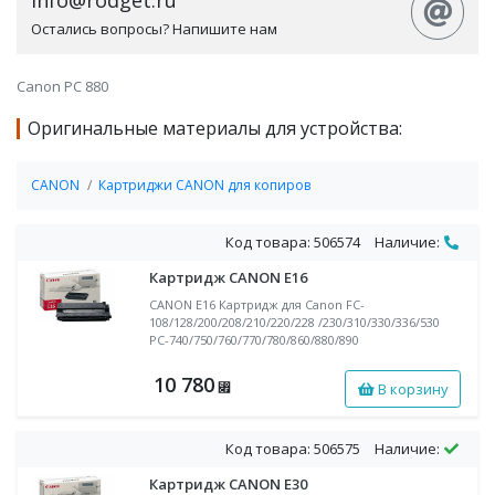
info@rodget.ru
Остались вопросы? Напишите нам
Canon PC 880
Оригинальные материалы для устройства:
CANON
Картриджи CANON для копиров
Код товара: 506574
Наличие:
Картридж CANON E16
CANON E16 Картридж для Canon FC-
108/128/200/208/210/220/228 /230/310/330/336/530
PC-740/750/760/770/780/860/880/890
10 780
В корзину
⃏
Код товара: 506575
Наличие:
Картридж CANON E30