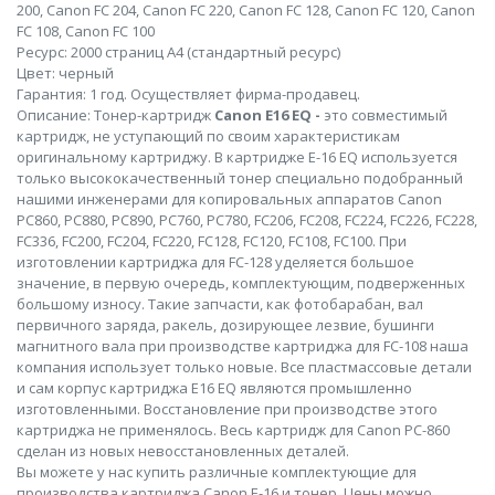
200, Canon FC 204, Canon FC 220, Canon FC 128, Canon FC 120, Canon
FC 108, Canon FC 100
Ресурс: 2000 страниц А4 (стандартный ресурс)
Цвет: черный
Гарантия: 1 год. Осуществляет фирма-продавец.
Описание: Тонер-картридж
Canon Е16 EQ -
это совместимый
картридж, не уступающий по своим характеристикам
оригинальному картриджу. В картридже Е-16 EQ используется
только высококачественный тонер специально подобранный
нашими инженерами для копировальных аппаратов Canon
PC860, PC880, PC890, PC760, PC780, FC206, FC208, FC224, FC226, FC228,
FC336, FC200, FC204, FC220, FC128, FC120, FC108, FC100. При
изготовлении картриджа для FC-128 уделяется большое
значение, в первую очередь, комплектующим, подверженных
большому износу. Такие запчасти, как фотобарабан, вал
первичного заряда, ракель, дозирующее лезвие, бушинги
магнитного вала при производстве картриджа для FC-108 наша
компания использует только новые. Все пластмассовые детали
и сам корпус картриджа E16 EQ являются промышленно
изготовленными. Восстановление при производстве этого
картриджа не применялось. Весь картридж для Canon PC-860
сделан из новых невосстановленных деталей.
Вы можете у нас купить различные комплектующие для
производства картриджа Canon E-16 и тонер. Цены можно