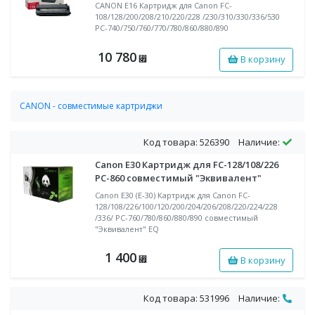
CANON E16 Картридж для Canon FC-
108/128/200/208/210/220/228 /230/310/330/336/530
PC-740/750/760/770/780/860/880/890
10 780
В корзину
⃏
CANON - совместимые картриджи
Совместимые лазерные картриджи CANON
Код товара: 526390
Наличие:
Canon E30 Картридж для FC-128/108/226
PC-860 совместимый "Эквивалент"
Canon E30 (E-30) Картридж для Canon FC-
128/108/226/100/120/200/204/206/208/220/224/228
/336/ PC-760/780/860/880/890 совместимый
"Эквивалент" EQ
1 400
В корзину
⃏
Код товара: 531996
Наличие: