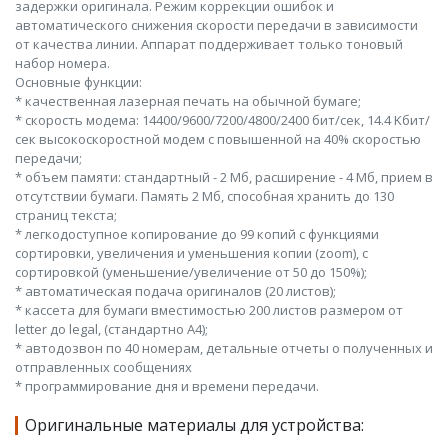
задержки оригинала. Режим коррекции ошибок и
автоматического снижения скорости передачи в зависимости
от качества линии. Аппарат поддерживает только тоновый
набор номера.
Основные функции:
* качественная лазерная печать на обычной бумаге;
* скорость модема: 14400/9600/7200/4800/2400 бит/сек, 14.4 Kбит/
сек высокоскоростной модем с повышенной на 40% скоростью
передачи;
* объем памяти: стандартный - 2 Мб, расширение - 4 Мб, прием в
отсутствии бумаги. Память 2 Мб, способная хранить до 130
страниц текста;
* легкодоступное копирование до 99 копий с функциями
сортировки, увеличения и уменьшения копии (zoom), с
сортировкой (уменьшение/увеличение от 50 до 150%);
* автоматическая подача оригиналов (20 листов);
* кассета для бумаги вместимостью 200 листов размером от
letter до legal, (стандартно А4);
* автодозвон по 40 номерам, детальные отчеты о полученных и
отправленных сообщениях
* программирование дня и времени передачи.
Оригинальные материалы для устройства: