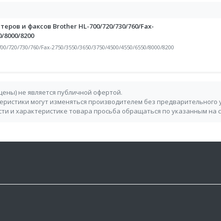
теров и факсов Brother HL-700/720/730/760/Fax-
0/8000/8200
00/720/730/760/Fax-2750/3550/3650/3750/4500/4550/6550/8000/8200
 цены) не является публичной офертой.
теристики могут изменяться производителем без предварительного 
ти и характеристике товара просьба обращаться по указанным на 