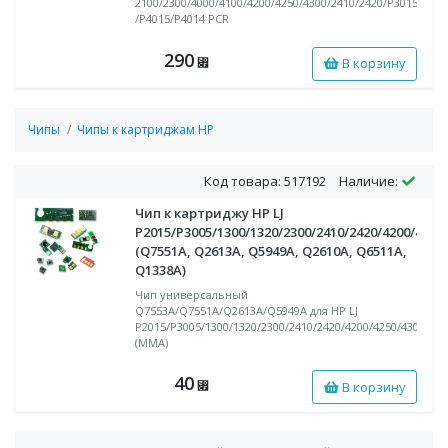
2100/2300/4000/4100/4200/4250/4300/2410/2420/P3015
/P4015/P4014 PCR
290
В корзину
⃏
Чипы
Чипы к картриджам HP
Код товара: 517192
Наличие:
Чип к картриджу HP LJ
P2015/P3005/1300/1320/2300/2410/2420/4200/4250
(Q7551A, Q2613A, Q5949A, Q2610A, Q6511A,
Q1338A)
Чип универсальный
Q7553A/Q7551A/Q2613A/Q5949A для HP LJ
P2015/P3005/1300/1320/2300/2410/2420/4200/4250/4300/434
(MMA)
40
В корзину
⃏