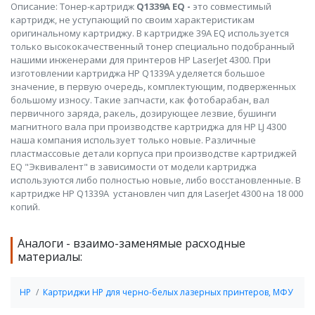
Описание: Тонер-картридж
Q1339A EQ -
это совместимый
картридж, не уступающий по своим характеристикам
оригинальному картриджу. В картридже 39A EQ используется
только высококачественный тонер специально подобранный
нашими инженерами для принтеров HP LaserJet 4300. При
изготовлении картриджа HP Q1339A уделяется большое
значение, в первую очередь, комплектующим, подверженных
большому износу. Такие запчасти, как фотобарабан, вал
первичного заряда, ракель, дозирующее лезвие, бушинги
магнитного вала при производстве картриджа для HP LJ 4300
наша компания использует только новые. Различные
пластмассовые детали корпуса при производстве картриджей
EQ "Эквивалент" в зависимости от модели картриджа
используются либо полностью новые, либо восстановленные. В
картридже HP Q1339A установлен чип для LaserJet 4300 на 18 000
копий.
Аналоги - взаимо-заменямые расходные
материалы:
HP
Картриджи HP для черно-белых лазерных принтеров, МФУ