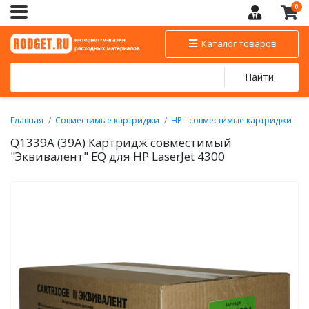
0
Каталог товаров
Найти
Главная
Совместимые картриджи
HP - совместимые картриджи
Совместимые картриджи для монохромных лазерных принтеров
Q1339A (39A) Картридж совместимый
и МФУ HP
"Эквивалент" EQ для HP LaserJet 4300