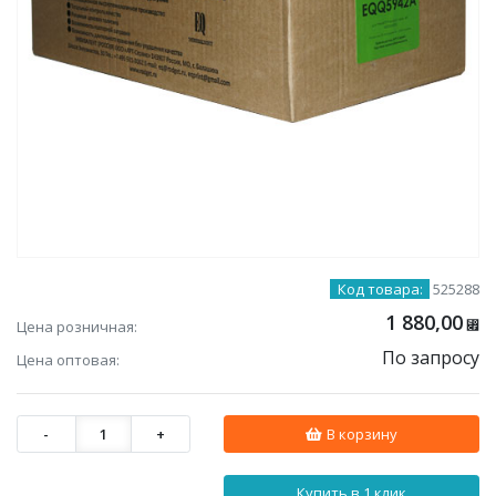
Код товара:
525288
1 880,00
Цена розничная:
⃏
По запросу
Цена оптовая:
-
1
+
В корзину
Купить в 1 клик