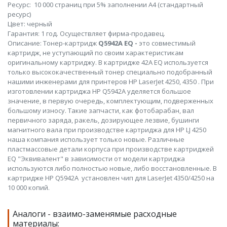
Ресурс: 10 000 страниц при 5% заполнении А4 (стандартный
ресурс)
Цвет: черный
Гарантия: 1 год. Осуществляет фирма-продавец.
Описание: Тонер-картридж
Q5942A EQ -
это совместимый
картридж, не уступающий по своим характеристикам
оригинальному картриджу. В картридже 42A EQ используется
только высококачественный тонер специально подобранный
нашими инженерами для принтеров HP LaserJet 4250, 4350 . При
изготовлении картриджа HP Q5942A уделяется большое
значение, в первую очередь, комплектующим, подверженных
большому износу. Такие запчасти, как фотобарабан, вал
первичного заряда, ракель, дозирующее лезвие, бушинги
магнитного вала при производстве картриджа для HP LJ 4250
наша компания использует только новые. Различные
пластмассовые детали корпуса при производстве картриджей
EQ "Эквивалент" в зависимости от модели картриджа
используются либо полностью новые, либо восстановленные. В
картридже HP Q5942A установлен чип для LaserJet 4350/4250 на
10 000 копий.
Аналоги - взаимо-заменямые расходные
материалы: