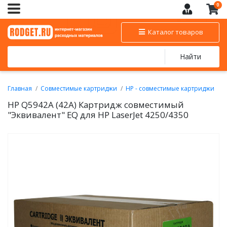
0
Каталог товаров
Найти
Главная
Совместимые картриджи
HP - совместимые картриджи
Совместимые картриджи для монохромных лазерных принтеров
HP Q5942A (42A) Картридж совместимый
и МФУ HP
"Эквивалент" EQ для HP LaserJet 4250/4350