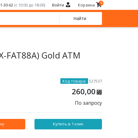
0
21-30-62
(с 10:00 до 18:00)
Войти
Корзина
Найти
KX-FAT88A) Gold АТМ
Код товара:
527537
260,00
⃏
По запросу
ну
Купить в 1 клик