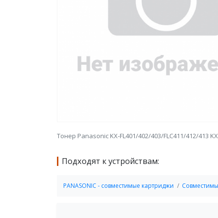
Тонер Panasonic KX-FL401/402/403/FLC411/412/413 KX-
Подходят к устройствам:
PANASONIC - cовместимые картриджи
Совместимы