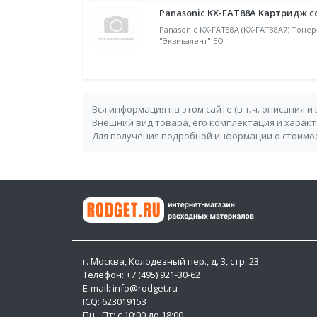
Panasonic KX-FAT88A Картридж с
Panasonic KX-FAT88A (KX-FAT88A7) Тоне
"Эквивалент" EQ
Вся информация на этом сайте (в т.ч. описания и
Внешний вид товара, его комплектация и харак
Для получения подробной информации о стоимос
г. Москва, Колодезный пер., д. 3, стр. 23
Телефон: +7 (495) 921-30-62
E-mail: info@rodget.ru
ICQ:
623019153
Пн - Пт: с 10:00 до 18:00