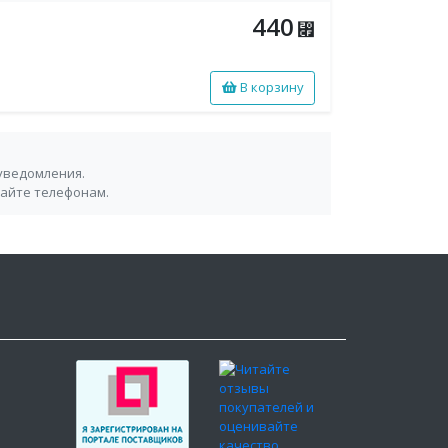
440
⃏
В корзину
уведомления.
сайте телефонам.