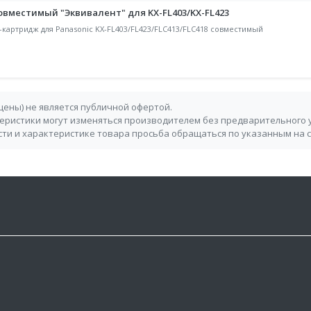
овместимый "Эквивалент" для KX-FL403/KX-FL423
р-картридж для Panasonic KX-FL403/FL423/FLC413/FLC418 совместимый
 цены) не является публичной офертой.
теристики могут изменяться производителем без предварительного 
ти и характеристике товара просьба обращаться по указанным на 