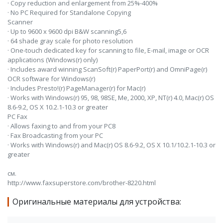
· Copy reduction and enlargement from 25%-400%
· No PC Required for Standalone Copying
Scanner
· Up to 9600 x 9600 dpi B&W scanning5,6
· 64 shade gray scale for photo resolution
· One-touch dedicated key for scanning to file, E-mail, image or OCR
applications (Windows(r) only)
· Includes award winning ScanSoft(r) PaperPort(r) and OmniPage(r)
OCR software for Windows(r)
· Includes Presto!(r) PageManager(r) for Mac(r)
· Works with Windows(r) 95, 98, 98SE, Me, 2000, XP, NT(r) 4.0, Mac(r) OS
8.6-9.2, OS X 10.2.1-10.3 or greater
PC Fax
· Allows faxing to and from your PC8
· Fax Broadcasting from your PC
· Works with Windows(r) and Mac(r) OS 8.6-9.2, OS X 10.1/10.2.1-10.3 or
greater
см.
http://www.faxsuperstore.com/brother-8220.html
Оригинальные материалы для устройства: