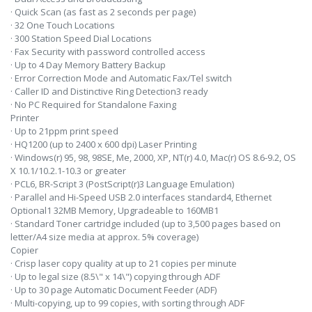
· Quick Scan (as fast as 2 seconds per page)
· 32 One Touch Locations
· 300 Station Speed Dial Locations
· Fax Security with password controlled access
· Up to 4 Day Memory Battery Backup
· Error Correction Mode and Automatic Fax/Tel switch
· Caller ID and Distinctive Ring Detection3 ready
· No PC Required for Standalone Faxing
Printer
· Up to 21ppm print speed
· HQ1200 (up to 2400 x 600 dpi) Laser Printing
· Windows(r) 95, 98, 98SE, Me, 2000, XP, NT(r) 4.0, Mac(r) OS 8.6-9.2, OS
X 10.1/10.2.1-10.3 or greater
· PCL6, BR-Script 3 (PostScript(r)3 Language Emulation)
· Parallel and Hi-Speed USB 2.0 interfaces standard4, Ethernet
Optional1 32MB Memory, Upgradeable to 160MB1
· Standard Toner cartridge included (up to 3,500 pages based on
letter/A4 size media at approx. 5% coverage)
Copier
· Crisp laser copy quality at up to 21 copies per minute
· Up to legal size (8.5\" x 14\") copying through ADF
· Up to 30 page Automatic Document Feeder (ADF)
· Multi-copying, up to 99 copies, with sorting through ADF