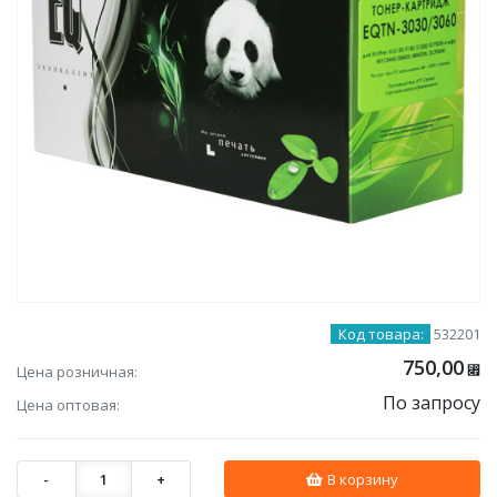
Код товара:
532201
750,00
Цена розничная:
⃏
По запросу
Цена оптовая:
-
1
+
В корзину