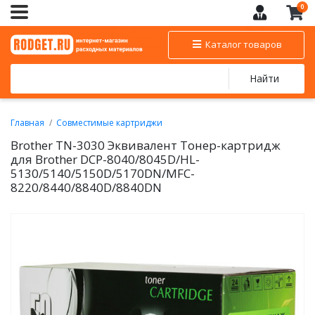
0
Каталог товаров
Найти
Главная
Совместимые картриджи
BROTHER - совместимые картриджи
Brother TN-3030 Эквивалент Тонер-картридж
Совместимые тонер-картриджи BROTHER
для Brother DCP-8040/8045D/HL-
5130/5140/5150D/5170DN/MFC-
8220/8440/8840D/8840DN