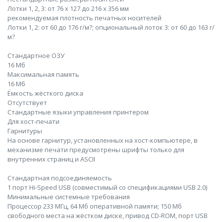
Лотки 1, 2, 3: от 76 x 127 до 216 x 356 мм
рекомендуемая плотность печатных носителей
Лотки 1, 2: от 60 до 176 г/м?; опциональный лоток 3: от 60 до 163 г/
м?
Стандартное ОЗУ
16 Мб
Максимальная память
16 Мб
Ёмкость жёсткого диска
Отсутствует
Стандартные языки управления принтером
Для хост-печати
Гарнитуры
На основе гарнитур, установленных на хост-компьютере, в
механизме печати предусмотрены шрифты только для
внутренних страниц и ASCII
Стандартная подсоединяемость
1 порт Hi-Speed USB (совместимый со спецификациями USB 2.0)
Минимальные системные требования
Процессор 233 МГц, 64 Мб оперативной памяти; 150 Мб
свободного места на жёстком диске, привод CD-ROM, порт USB