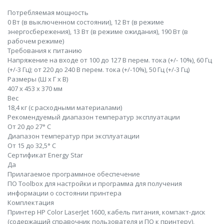
Потребляемая мощность
0 Вт (в выключенном состоянии), 12 Вт (в режиме
энергосбережения), 13 Вт (в режиме ожидания), 190 Вт (в
рабочем режиме)
Требования к питанию
Напряжение на входе от 100 до 127 В перем. тока (+/- 10%), 60 Гц
(+/-3 Гц); от 220 до 240 В перем. тока (+/-10%), 50 Гц (+/-3 Гц)
Размеры (Ш x Г x В)
407 x 453 x 370 мм
Вес
18,4 кг (с расходными материалами)
Рекомендуемый диапазон температур эксплуатации
От 20 до 27° C
Диапазон температур при эксплуатации
От 15 до 32,5° C
Сертификат Energy Star
Да
Прилагаемое программное обеспечение
ПО Toolbox для настройки и программа для получения
информации о состоянии принтера
Комплектация
Принтер HP Color LaserJet 1600, кабель питания, компакт-диск
(содержащий справочник пользователя и ПО к принтеру),