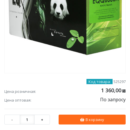
Код товара:
525297
1 360,00
Цена розничная:
⃏
По запросу
Цена оптовая:
-
1
+
В корзину