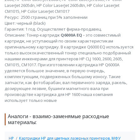
LaserJet 2605dn, HP Color LaserJet 2605dtn, HP Color LaserJet
CM1015, HP Color LaserJet CM1017
Ресурс: 2500 страниц при 5% заполнении
Цвет: черный (black)
Гарантия: 1 год. Осуществляет фирма-продавец.
Описание: Тонер-картридж
Q6000A EQ -
это совместимый
картридж, не уступающий по своим характеристикам
оригинальному картриджу. В картридже Q6000 EQ используется
только высококачественный тонер специально подобранный
нашими инженерами для принтеров HP CLJ 1600, 2600, 2605,
CM1015, CM1017. При изготовлении картриджа HP Q6000A
уделяется большое значение, в первую очередь,
комплектующим, подверженных большому износу. Такие
запчасти, как фотобарабан, вал первичного заряда, ракель,
дозирующее лезвие, бушинги магнитного вала при
производстве картриджа для HP 1600 наша компания
использует только новые
Аналоги - взаимо-заменямые расходные
материалы:
HP
Картриджи HP для цветных лазерных принтеров, МФУ