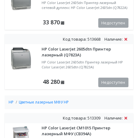
HP Color LaserJet 2605dn Принтер лазерный
сетевой дуплекс HP Color LaserJet 2605dn (Q7822A)
33 870
Недоступен
⃏
Код товара: 513668
Наличие:
HP Color LaserJet 2605dtn Принтер
лазерный (Q7823A)
HP Color LaserJet 2605dtn Принтер лазерный HP
Color LaserJet 2605dtn (Q7823A)
48 280
Недоступен
⃏
HP
Цветные лазерные МФУ HP
Код товара: 513309
Наличие:
HP Color LaserJet CM1015 Принтер
лазерный МФУ (CB394A)